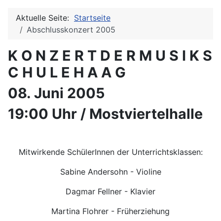
Aktuelle Seite:
Startseite
Abschlusskonzert 2005
K O N Z E R T D E R M U S I K S
C H U L E H A A G
08. Juni 2005
19:00 Uhr / Mostviertelhalle
Mitwirkende SchülerInnen der Unterrichtsklassen:
Sabine Andersohn - Violine
Dagmar Fellner - Klavier
Martina Flohrer - Früherziehung