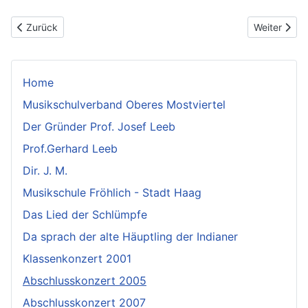
Vorheriger Beitrag: Dir. J. M.
Nächster Be
Zurück
Weiter
Home
Musikschulverband Oberes Mostviertel
Der Gründer Prof. Josef Leeb
Prof.Gerhard Leeb
Dir. J. M.
Musikschule Fröhlich - Stadt Haag
Das Lied der Schlümpfe
Da sprach der alte Häuptling der Indianer
Klassenkonzert 2001
Abschlusskonzert 2005
Abschlusskonzert 2007